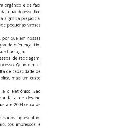
a orgânico e de fácil
nda, quando esse lixo
 significa prejudicial
sde pequenas viroses
o, por que em nossas
grande diferença. Um
sua tipologia.
essos de reciclagem,
rocesso. Quanto mais
lta de capacidade de
blica, mais um custo
 é o eletrônico. São
por falta de destino
que até 2004 cerca de
pesados apresentam
cuitos impressos e