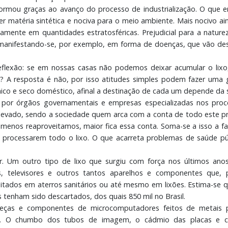
ormou graças ao avanço do processo de industrialização. O que er
r matéria sintética e nociva para o meio ambiente. Mais nocivo ai
amente em quantidades estratosféricas. Prejudicial para a natureza
anifestando-se, por exemplo, em forma de doenças, que vão de
eflexão: se em nossas casas não podemos deixar acumular o lix
? A resposta é não, por isso atitudes simples podem fazer uma 
nico e seco doméstico, afinal a destinação de cada um depende da 
a por órgãos governamentais e empresas especializadas nos proc
elevado, sendo a sociedade quem arca com a conta de todo este p
enos reaproveitamos, maior fica essa conta. Soma-se a isso a fa
s processarem todo o lixo. O que acarreta problemas de saúde pú
 Um outro tipo de lixo que surgiu com força nos últimos anos
s, televisores e outros tantos aparelhos e componentes que, 
sitados em aterros sanitários ou até mesmo em lixões. Estima-se 
tenham sido descartados, dos quais 850 mil no Brasil.
eças e componentes de microcomputadores feitos de metais 
. O chumbo dos tubos de imagem, o cádmio das placas e cir