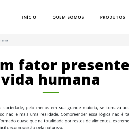
INÍCIO
QUEM SOMOS
PRODUTOS
umana
um fator present
vida humana
la sociedade, pelo menos em sua grande maioria, se tornava ad
 isso não é mais uma realidade. Compreender essa lógica não é t
 formado quase que na totalidade por restos de alimentos, excreme
 fácil decomposição pela natureza.