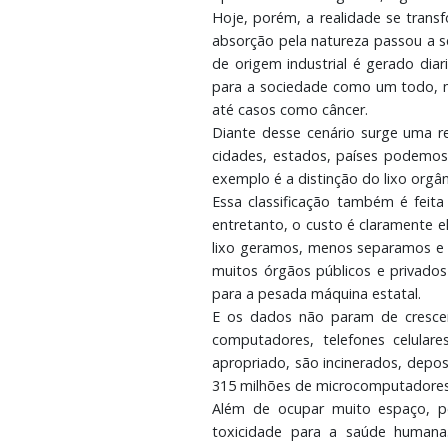
Hoje, porém, a realidade se transf
absorção pela natureza passou a se
de origem industrial é gerado diari
para a sociedade como um todo, m
até casos como câncer.
Diante desse cenário surge uma r
cidades, estados, países podemos
exemplo é a distinção do lixo orgâ
Essa classificação também é feit
entretanto, o custo é claramente 
lixo geramos, menos separamos e m
muitos órgãos públicos e privado
para a pesada máquina estatal.
E os dados não param de crescer.
computadores, telefones celulare
apropriado, são incinerados, depo
315 milhões de microcomputadores 
Além de ocupar muito espaço, p
toxicidade para a saúde humana